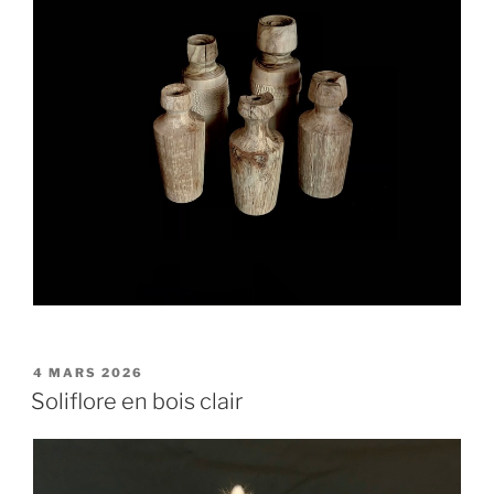
PUBLIÉ
4 MARS 2026
LE
Soliflore en bois clair