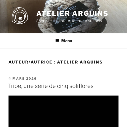
Aller
au
ATELIER ARGUINS
contenu
ébéniste, sculpteur, tourneur sur bois
principal
Menu
AUTEUR/AUTRICE :
ATELIER ARGUINS
PUBLIÉ
4 MARS 2026
LE
Tribe, une série de cinq soliflores