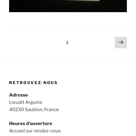
Pagination
Page
Page
1
suiv
des
publications
RETROUVEZ-NOUS
Adresse
Lieudit Arguins
40230 Saubion, France
Heures d’ouverture
Accueil sur rendez-vous