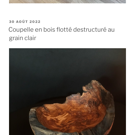
PUBLIÉ
30 AOÛT 2022
LE
Coupelle en bois flotté destructuré au
grain clair