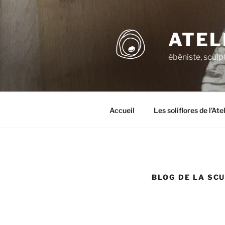
Aller
au
contenu
ATEL
principal
ébéniste, sculp
Accueil
Les soliflores de l’At
BLOG DE LA SC