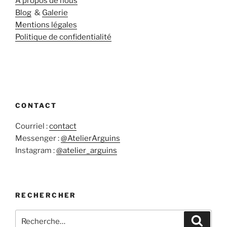
A propos de nous
Blog
&
Galerie
Mentions légales
Politique de confidentialité
CONTACT
Courriel :
contact
Messenger :
@AtelierArguins
Instagram :
@atelier_arguins
RECHERCHER
Recherche
Recher