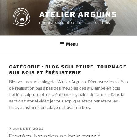
Aller
au
ATELIER ARGUINS
contenu
ébéniste, sculpteur, tourneur sur bois
principal
Menu
CATÉGORIE :
BLOG SCULPTURE, TOURNAGE
SUR BOIS ET ÉBÉNISTERIE
Bienvenus sur le blog de l’Atelier Arguins. Découvrez les vidéos
de réalisation pas à pas des meubles design, lampe en bois
flotté, sculpture et les créations originales de l’atelier. Dans la
section tutoriel vidéo je vous explique étape par étape les
trucs et astuces bricolage et travail du bois.
PUBLIÉ
7 JUILLET 2022
LE
Etagère live edge en bois massif