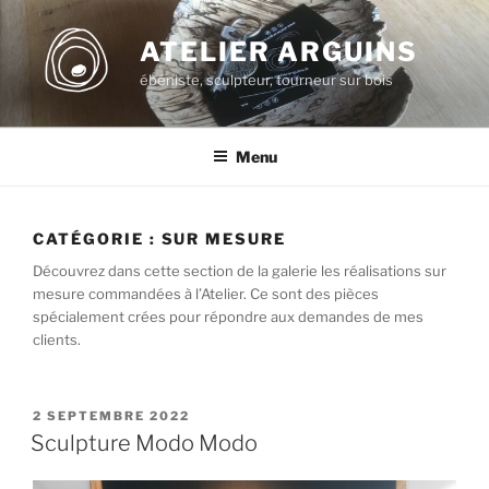
Aller
au
ATELIER ARGUINS
contenu
ébéniste, sculpteur, tourneur sur bois
principal
Menu
CATÉGORIE :
SUR MESURE
Découvrez dans cette section de la galerie les réalisations sur
mesure commandées à l’Atelier. Ce sont des pièces
spécialement crées pour répondre aux demandes de mes
clients.
PUBLIÉ
2 SEPTEMBRE 2022
LE
Sculpture Modo Modo