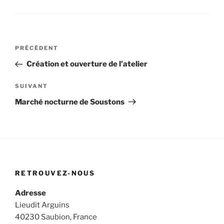
Navigation
Article
PRÉCÉDENT
de
précédent
Création et ouverture de l’atelier
l’article
Article
SUIVANT
suivant
Marché nocturne de Soustons
RETROUVEZ-NOUS
Adresse
Lieudit Arguins
40230 Saubion, France