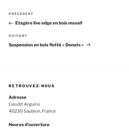
Navigation
Article
PRÉCÉDENT
de
précédent
Etagère live edge en bois massif
l’article
Article
SUIVANT
suivant
Suspension en bois flotté « Donuts »
RETROUVEZ-NOUS
Adresse
Lieudit Arguins
40230 Saubion, France
Heures d’ouverture